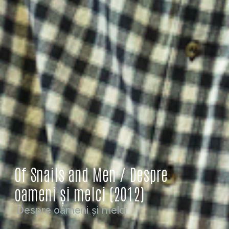
Of Snails and Men / Despre
oameni și melci (2012)
Despre oameni și melci